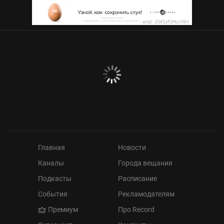
Главная
Новости
Каналы
Города вещания
Подкасты
Расписание
События
Рекламодателям
Премиум
Про Record