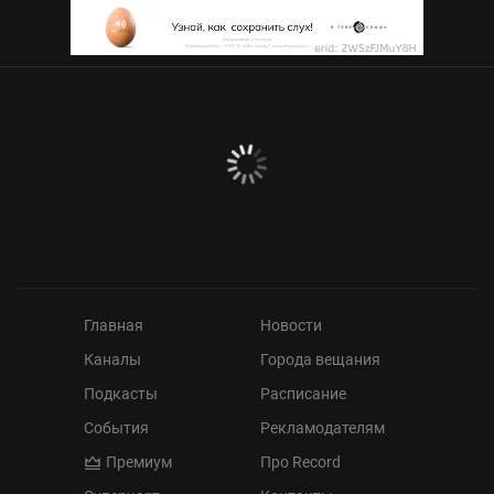
Главная
Новости
Каналы
Города вещания
Подкасты
Расписание
События
Рекламодателям
Премиум
Про Record