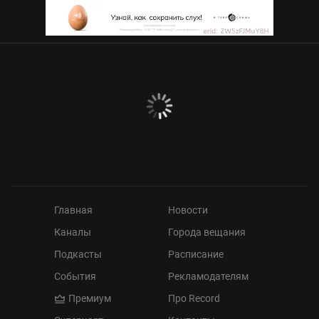
Главная
Новости
Каналы
Города вещания
Подкасты
Расписание
События
Рекламодателям
Премиум
Про Record