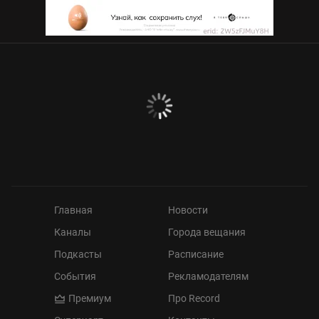
Главная
Новости
Каналы
Города вещания
Подкасты
Расписание
События
Рекламодателям
Премиум
Про Record