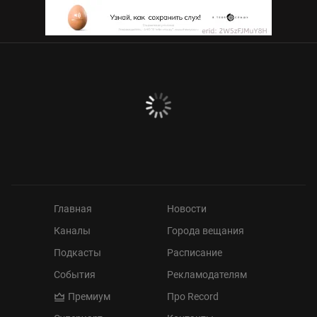
Главная
Новости
Каналы
Города вещания
Подкасты
Расписание
События
Рекламодателям
Премиум
Про Record