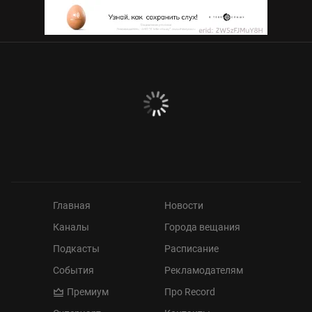
Главная
Новости
Каналы
Города вещания
Подкасты
Расписание
События
Рекламодателям
Премиум
Про Record