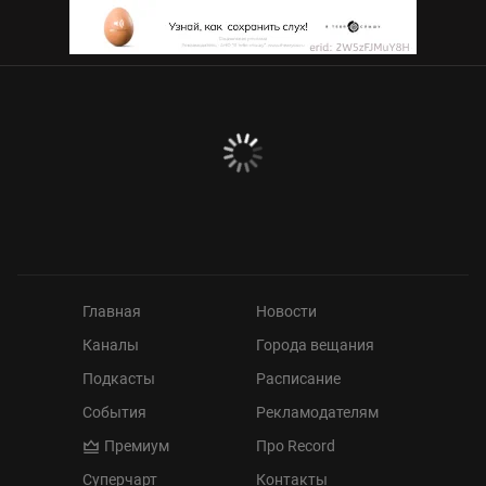
Главная
Новости
Каналы
Города вещания
Подкасты
Расписание
События
Рекламодателям
Премиум
Про Record
Суперчарт
Контакты