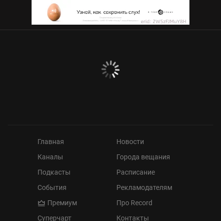
Главная
Новости
Каналы
Города вещания
Подкасты
Расписание
События
Рекламодателям
Премиум
Про Record
Суперчарт
Контакты