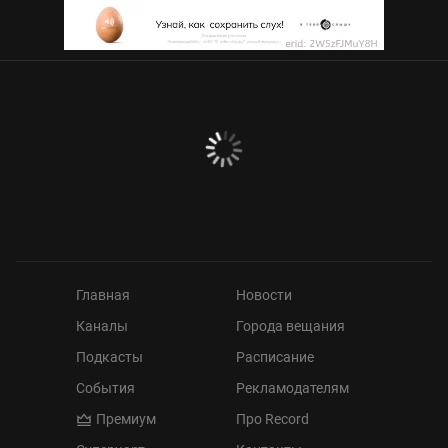
Главная
Новости
Каналы
Города вещания
Подкасты
Расписание
События
Рекламодателям
Премиум
Про Record