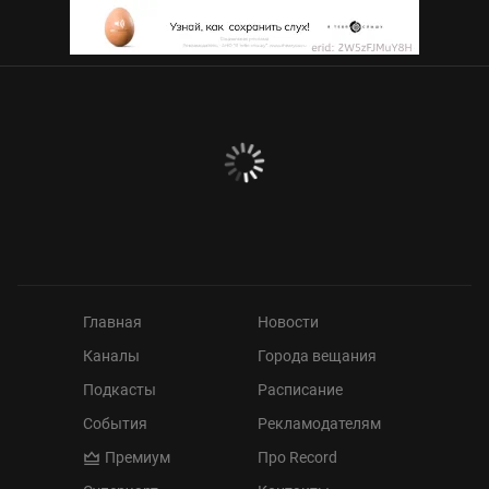
Главная
Новости
Каналы
Города вещания
Подкасты
Расписание
События
Рекламодателям
Премиум
Про Record