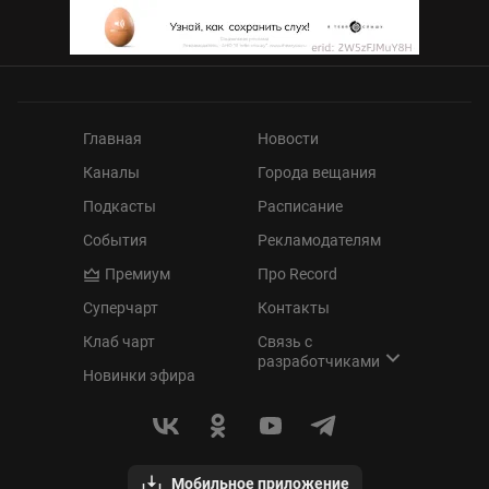
Главная
Новости
Каналы
Города вещания
Подкасты
Расписание
События
Рекламодателям
Премиум
Про Record
Суперчарт
Контакты
Клаб чарт
Связь с
разработчиками
Новинки эфира
Мобильное приложение