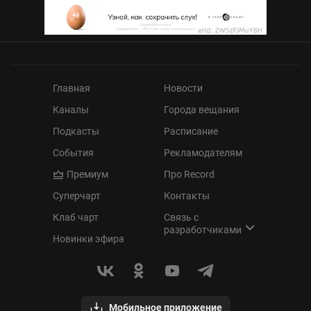
Главная
Новости
Каналы
Города вещания
Подкасты
Расписание
События
Рекламодателям
Премиум
Про Record
Суперчарт
Контакты
Клаб чарт
Связь с
разработчиками
Новинки эфира
Мобильное приложение